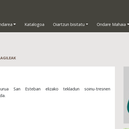
ndarea
Katalogoa
Oiartzun bisitatu
Ondare Mahaia
RAGILEAK
burua San Esteban elizako tekladun soinu-tresnen
da.