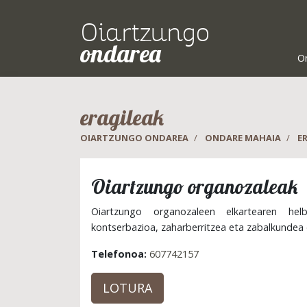
Oiartzungo
ondarea
O
eragileak
OIARTZUNGO ONDAREA
ONDARE MAHAIA
E
Oiartzungo organozaleak​
Oiartzungo organozaleen elkartearen hel
kontserbazioa, zaharberritzea eta zabalkundea 
Telefonoa:
607742157
LOTURA