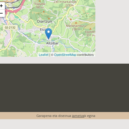
+
−
Leaflet
| ©
OpenStreetMap
contributors
Garapena eta diseinua
iametza
k egina