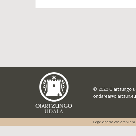
© 2020 Oiartzungo u
ondarea@oiartzun.eu
Lege oharra eta erabilera