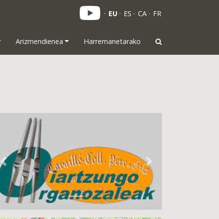
EU
ES
CA
FR
Arizmendienea
Harremanetarako
Previous
Next