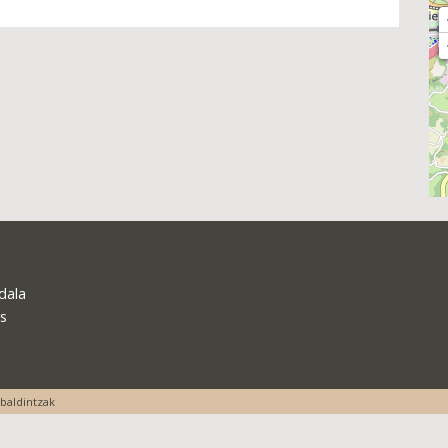
dala
s
 baldintzak