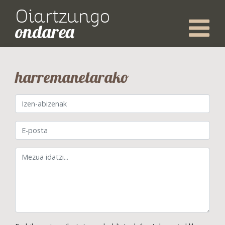
Oiartzungo
ondarea
harremanetarako