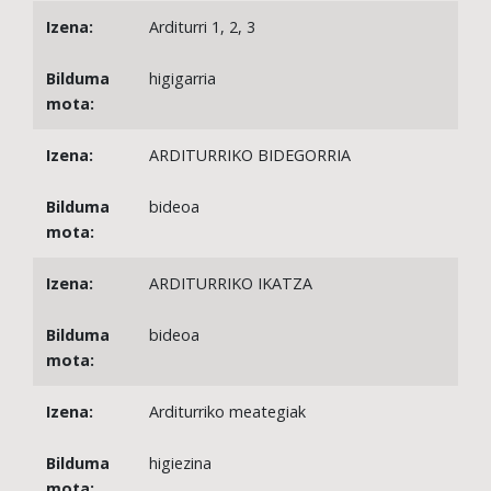
Arditurri 1, 2, 3
higigarria
ARDITURRIKO BIDEGORRIA
bideoa
ARDITURRIKO IKATZA
bideoa
Arditurriko meategiak
higiezina