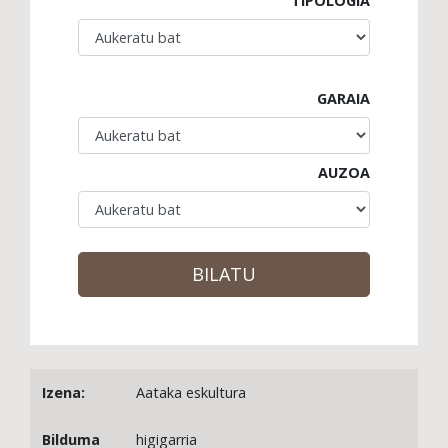
TIPOLOGIA
GARAIA
AUZOA
BILATU
Aataka eskultura
higigarria