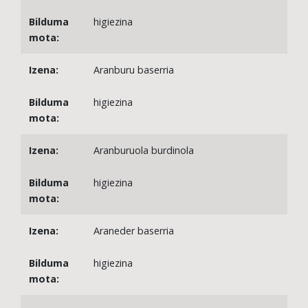
higiezina
Aranburu baserria
higiezina
Aranburuola burdinola
higiezina
Araneder baserria
higiezina