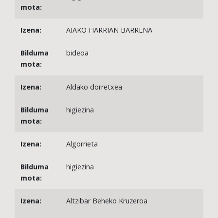
AIAKO HARRIAN BARRENA
bideoa
Aldako dorretxea
higiezina
Algorrieta
higiezina
Altzibar Beheko Kruzeroa