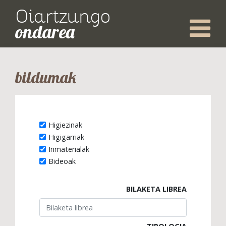
Oiartzungo
ondarea
bildumak
Higiezinak
Higigarriak
Inmaterialak
Bideoak
BILAKETA LIBREA