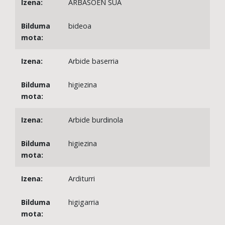
ARBASOEN SUA
bideoa
Arbide baserria
higiezina
Arbide burdinola
higiezina
Arditurri
higigarria