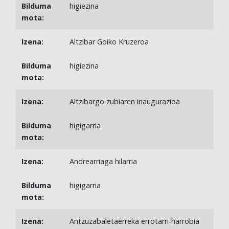
higiezina
Altzibar Goiko Kruzeroa
higiezina
Altzibargo zubiaren inaugurazioa
higigarria
Andrearriaga hilarria
higigarria
Antzuzabaletaerreka errotarri-harrobia