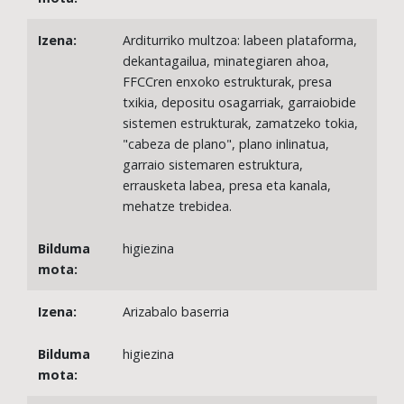
Arditurriko multzoa: labeen plataforma,
dekantagailua, minategiaren ahoa,
FFCCren enxoko estrukturak, presa
txikia, depositu osagarriak, garraiobide
sistemen estrukturak, zamatzeko tokia,
"cabeza de plano", plano inlinatua,
garraio sistemaren estruktura,
errausketa labea, presa eta kanala,
mehatze trebidea.
higiezina
Arizabalo baserria
higiezina