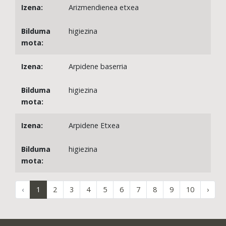
Arizmendienea etxea
higiezina
Arpidene baserria
higiezina
Arpidene Etxea
higiezina
‹
1
2
3
4
5
6
7
8
9
10
›