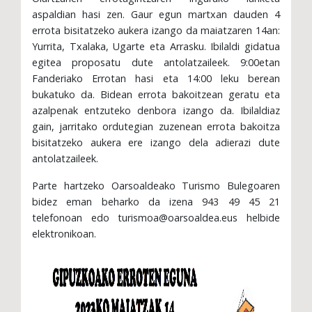
aspaldian hasi zen. Gaur egun martxan dauden 4
errota bisitatzeko aukera izango da maiatzaren 14an:
Yurrita, Txalaka, Ugarte eta Arrasku. Ibilaldi gidatua
egitea proposatu dute antolatzaileek. 9:00etan
Fanderiako Errotan hasi eta 14:00 leku berean
bukatuko da. Bidean errota bakoitzean geratu eta
azalpenak entzuteko denbora izango da. Ibilaldiaz
gain, jarritako ordutegian zuzenean errota bakoitza
bisitatzeko aukera ere izango dela adierazi dute
antolatzaileek.
Parte hartzeko Oarsoaldeako Turismo Bulegoaren
bidez eman beharko da izena 943 49 45 21
telefonoan edo turismoa@oarsoaldea.eus helbide
elektronikoan.