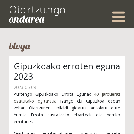
Oiartzungo
ondarea
bloga
Gipuzkoako erroten eguna
2023
2023-05-09
Aurtengo Gipuzkoako Errota Egunak
40 jardueraz
osatutako egitaraua
izango du Gipuzkoa osoan
zehar. Oiartzunen, ibilaldi gidatua antolatu dute
Yurrita Errota sustatzeko elkarteak eta herriko
errotariek.
Oiartzunen errotagintzaren inguruko lanketa