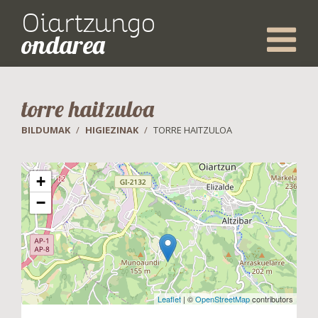
Oiartzungo
ondarea
torre haitzuloa
BILDUMAK
HIGIEZINAK
TORRE HAITZULOA
+
−
Leaflet
| ©
OpenStreetMap
contributors