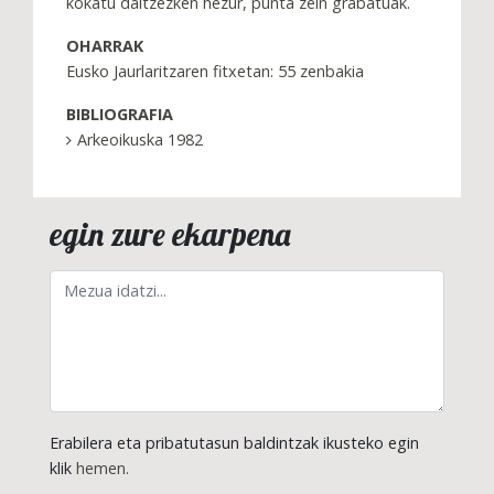
kokatu daitzezken hezur, punta zein grabatuak.
OHARRAK
Eusko Jaurlaritzaren fitxetan: 55 zenbakia
BIBLIOGRAFIA
Arkeoikuska 1982
egin zure ekarpena
Erabilera eta pribatutasun baldintzak ikusteko egin
klik
hemen.