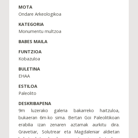
MOTA
Ondare Arkeologikoa
KATEGORIA
Monumentu multzoa
BABES MAILA
FUNTZIOA
Kobazuloa
BULETINA
EHAA
ESTILOA
Paleolito
DESKRIBAPENA
9m luzerako galeria bakarreko haitzuloa,
bukaeran 6m-ko sima. Bertan Goi Paleolitikoan
erabilia izan zenaren aztarnak aurkitu dira.
Gravetiar, Solutrear eta Magdaleniar aldietan