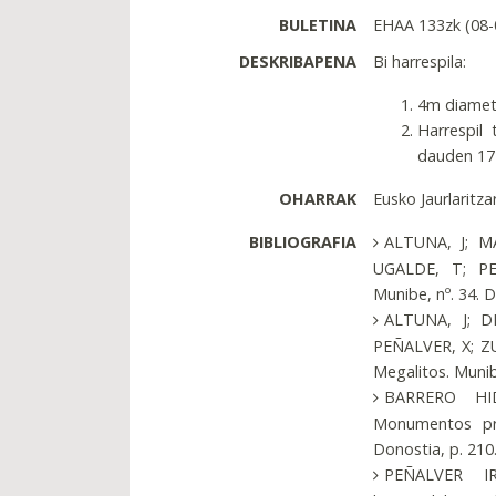
BULETINA
EHAA 133zk (08-
DESKRIBAPENA
Bi harrespila:
4m diametr
Harrespil
dauden 17 
OHARRAK
Eusko Jaurlaritza
BIBLIOGRAFIA
ALTUNA, J; M
UGALDE, T; PE
Munibe, nº. 34. 
ALTUNA, J; D
PEÑALVER, X; ZU
Megalitos. Munib
BARRERO HI
Monumentos preh
Donostia, p. 210
PEÑALVER IRI