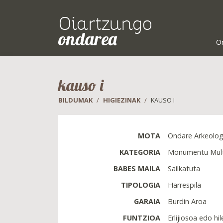
Oiartzungo
ondarea
O
kauso i
BILDUMAK
HIGIEZINAK
KAUSO I
MOTA
Ondare Arkeolog
KATEGORIA
Monumentu Multz
BABES MAILA
Sailkatuta
TIPOLOGIA
Harrespila
GARAIA
Burdin Aroa
FUNTZIOA
Erlijiosoa edo hi