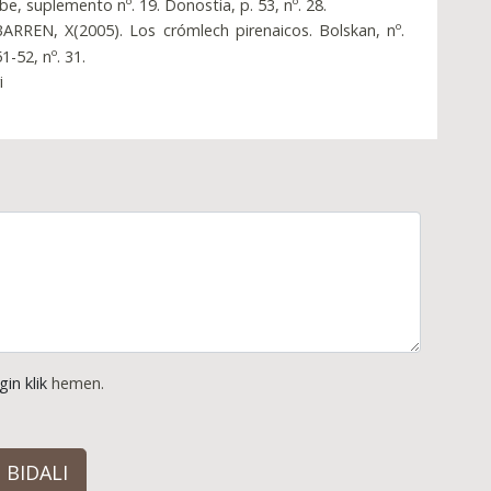
be, suplemento nº. 19. Donostia, p. 53, nº. 28.
RREN, X(2005). Los crómlech pirenaicos. Bolskan, nº.
1-52, nº. 31.
i
gin klik
hemen.
BIDALI