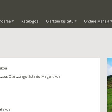
ndarea
Katalogoa
Oiartzun bisitatu
Ondare Mahaia
ikoa
oa. Oiartzungo Estazio Megalitikoa
letakoa