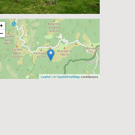
+
−
Leaflet
| ©
OpenStreetMap
contributors