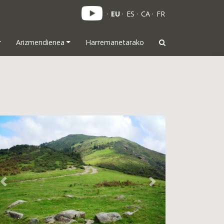
EU
ES
CA
FR
Arizmendienea
Harremanetarako
Previous
Next