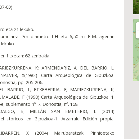
07-03)
o eta 21 lekuko.
 tumularra. 7m diametro I-H eta 6,50 m. E-M. agerian
lekuko.
ren fitxetan: 62 zenbakia
ARIEZKURRENA, K; ARMENDARIZ, A; DEL BARRIO, L;
ÑALVER, X(1982) Carta Arqueológica de Gipuzkoa.
Donostia, pp. 205-206.
EL BARRIO, L; ETXEBERRIA, F; MARIEZKURRENA, K;
MALABE, F (1990) Carta Arqueológica de Gipuzkoa. 1.
e, suplemento nº. 7. Donostia, nº. 168.
DALGO, B; MILLÁN SAN EMETERIO, L (2014)
istóricos en Gipuzkoa-1. Arzarrak. Edición propia.
.
BARREN, X (2004) Mairubaratzak. Pirinioetako