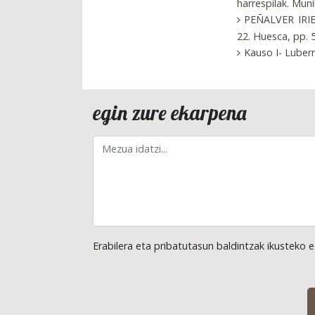
harrespilak. Muni
PEÑALVER IRIBA
22. Huesca, pp. 5
Kauso I- Luberr
egin zure ekarpena
Erabilera eta pribatutasun baldintzak ikusteko e