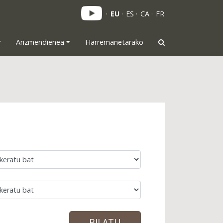
EU
ES
CA
FR
Arizmendienea
Harremanetarako
BILATU