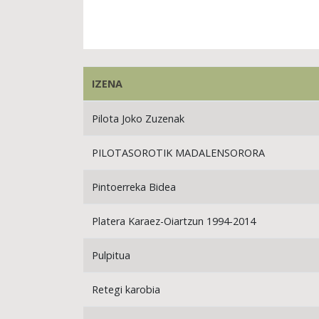
IZENA
Pilota Joko Zuzenak
PILOTASOROTIK MADALENSORORA
Pintoerreka Bidea
Platera Karaez-Oiartzun 1994-2014
Pulpitua
Retegi karobia