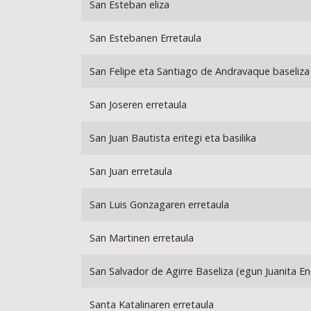
San Esteban eliza
San Estebanen Erretaula
San Felipe eta Santiago de Andravaque baseliza
San Joseren erretaula
San Juan Bautista eritegi eta basilika
San Juan erretaula
San Luis Gonzagaren erretaula
San Martinen erretaula
San Salvador de Agirre Baseliza (egun Juanita En
Santa Katalinaren erretaula