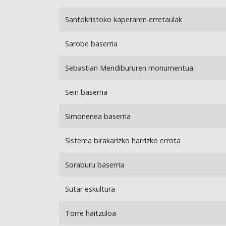
Santokristoko kaperaren erretaulak
Sarobe baserria
Sebastian Mendibururen monumentua
Sein baserria
Simonenea baserria
Sistema birakarizko harrizko errota
Soraburu baserria
Sutar eskultura
Torre haitzuloa