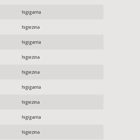
higigarria
higiezina
higigarria
higiezina
higiezina
higigarria
higiezina
higigarria
higiezina