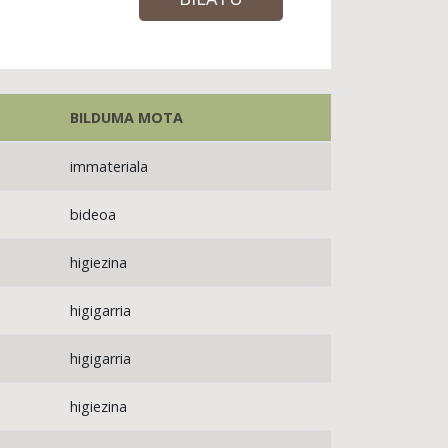
BILDUMA MOTA
immateriala
bideoa
higiezina
higigarria
higigarria
higiezina