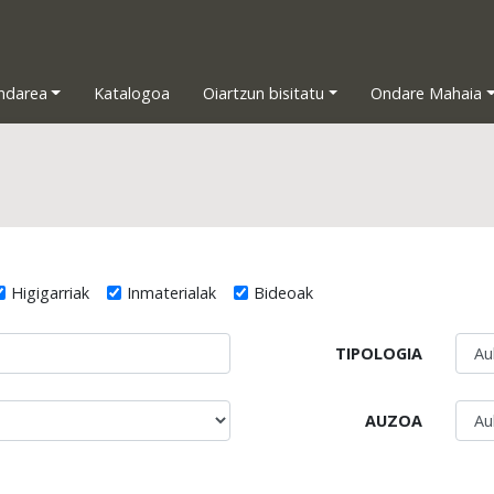
ndarea
Katalogoa
Oiartzun bisitatu
Ondare Mahaia
Higigarriak
Inmaterialak
Bideoak
TIPOLOGIA
AUZOA