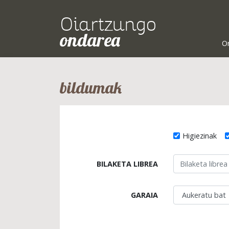
Oiartzungo
ondarea
O
bildumak
Higiezinak
BILAKETA LIBREA
GARAIA