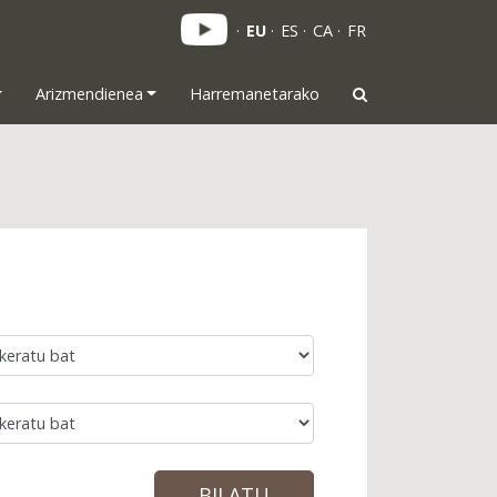
EU
ES
CA
FR
Arizmendienea
Harremanetarako
BILATU