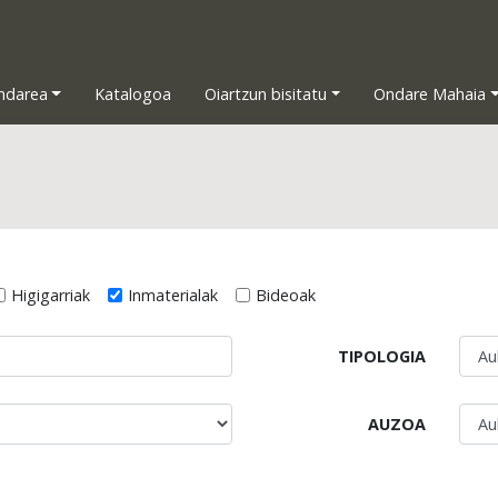
ndarea
Katalogoa
Oiartzun bisitatu
Ondare Mahaia
Higigarriak
Inmaterialak
Bideoak
TIPOLOGIA
AUZOA