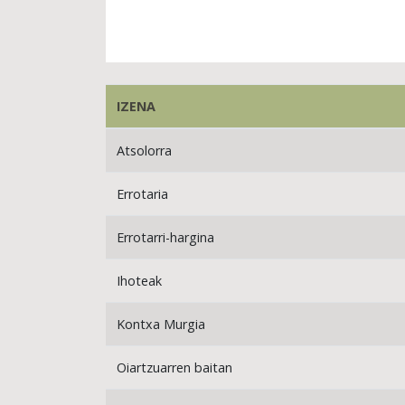
IZENA
Atsolorra
Errotaria
Errotarri-hargina
Ihoteak
Kontxa Murgia
Oiartzuarren baitan