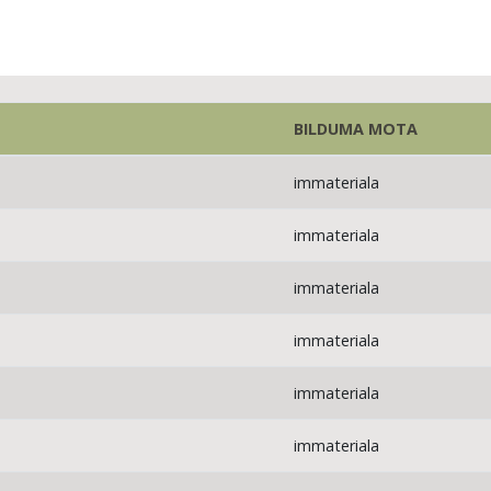
BILDUMA MOTA
immateriala
immateriala
immateriala
immateriala
immateriala
immateriala