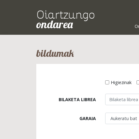
Oiartzungo
ondarea
O
bildumak
Higiezinak
BILAKETA LIBREA
GARAIA