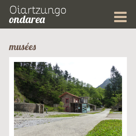
Oiartzungo
ondarea
musées