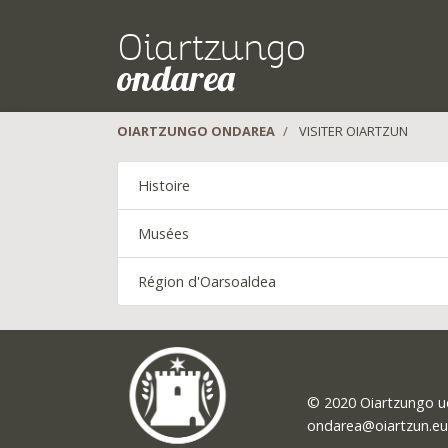
Oiartzungo
ondarea
OIARTZUNGO ONDAREA
VISITER OIARTZUN
Histoire
Musées
Région d'Oarsoaldea
© 2020 Oiartzungo u
ondarea@oiartzun.eu