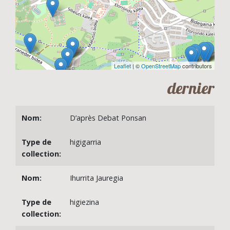
Leaflet
| ©
OpenStreetMap
contributors
dernier
D’après Debat Ponsan
higigarria
Ihurrita Jauregia
higiezina