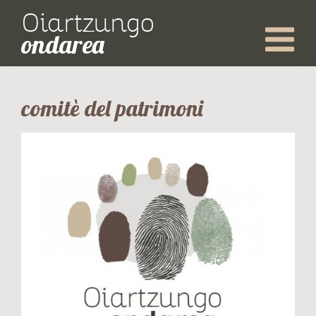
Oiartzungo
ondarea
comitè del patrimoni