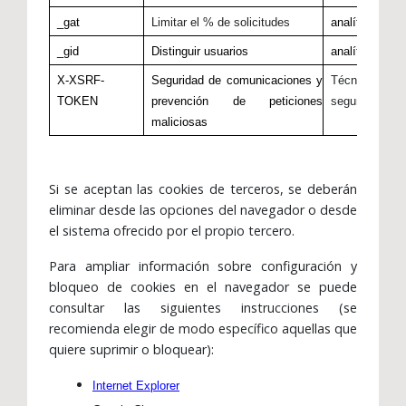
_gat
Limitar el % de solicitudes
analítica
t
_gid
Distinguir usuarios
analítica
t
X-XSRF-
Seguridad de comunicaciones y
Técnica y
P
TOKEN
prevención de peticiones
seguridad
maliciosas
Si se aceptan las cookies de terceros, se deberán
eliminar desde las opciones del navegador o desde
el sistema ofrecido por el propio tercero.
Para ampliar información sobre configuración y
bloqueo de cookies en el navegador se puede
consultar las siguientes instrucciones (se
recomienda elegir de modo específico aquellas que
quiere suprimir o bloquear):
Internet Explorer