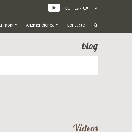
EU
ES
CA
FR
trimoni
Arizmendienea
Contacte
blog
Vídeos