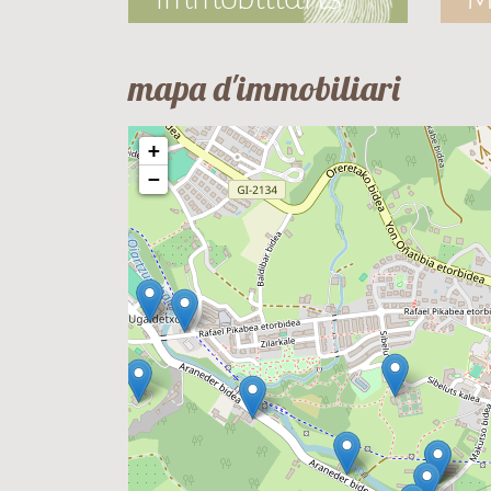
mapa d'immobiliari
+
−