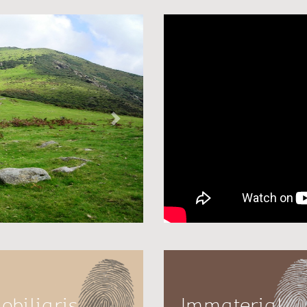
Next
obiliaris
Immaterial