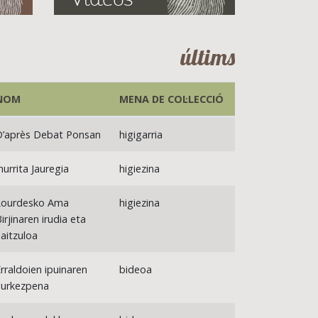
últims
NOM
MENA DE COL·LECCIÓ
D’après Debat Ponsan
higigarria
hurrita Jauregia
higiezina
Lourdesko Ama
higiezina
irjinaren irudia eta
aitzuloa
rraldoien ipuinaren
bideoa
aurkezpena