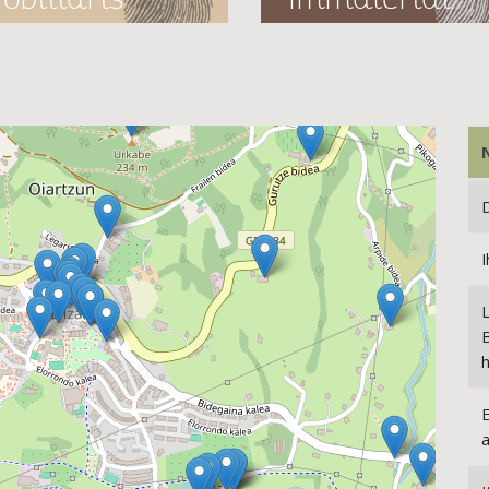
I
B
h
E