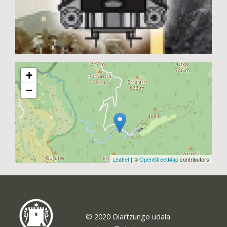
+
−
Leaflet
| ©
OpenStreetMap
contributors
© 2020 Oiartzungo udala