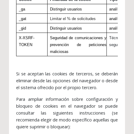
_ga
Distinguir usuarios
analítica
t
_gat
Limitar el % de solicitudes
analítica
t
_gid
Distinguir usuarios
analítica
t
X-XSRF-
Seguridad de comunicaciones y
Técnica y
P
TOKEN
prevención de peticiones
seguridad
maliciosas
Si se aceptan las cookies de terceros, se deberán
eliminar desde las opciones del navegador o desde
el sistema ofrecido por el propio tercero.
Para ampliar información sobre configuración y
bloqueo de cookies en el navegador se puede
consultar las siguientes instrucciones (se
recomienda elegir de modo específico aquellas que
quiere suprimir o bloquear):