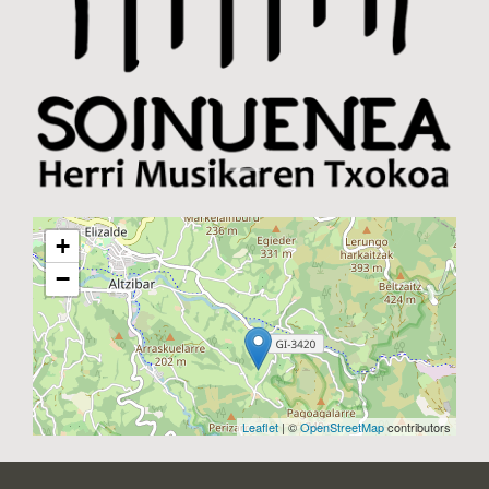
+
−
Leaflet
| ©
OpenStreetMap
contributors