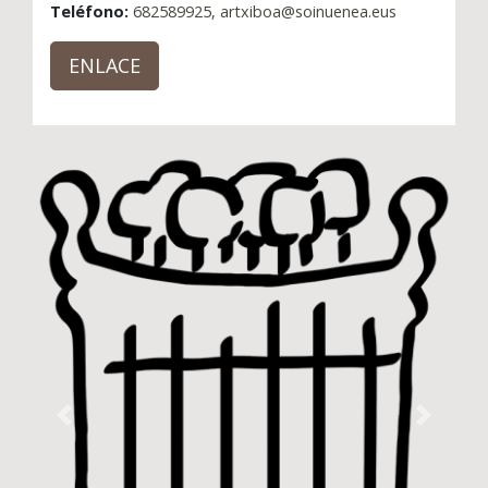
Teléfono:
682589925, artxiboa@soinuenea.eus
ENLACE
Previous
Next