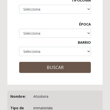
TIPOLOGÍA
ÉPOCA
BARRIO
BUSCAR
Atsolorra
immateriala