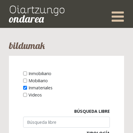
Oiartzungo
ondarea
bildumak
Inmobiliario
Mobiliario
Inmateriales
Videos
BÚSQUEDA LIBRE