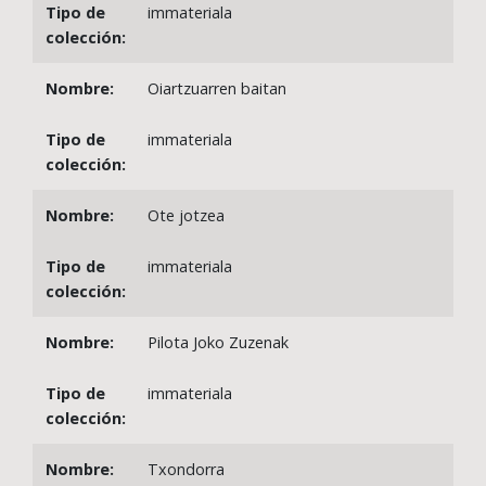
immateriala
Oiartzuarren baitan
immateriala
Ote jotzea
immateriala
Pilota Joko Zuzenak
immateriala
Txondorra