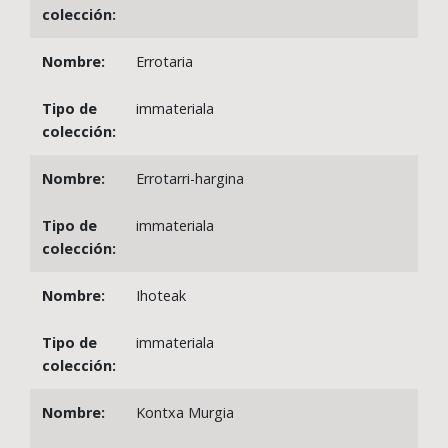
Errotaria
immateriala
Errotarri-hargina
immateriala
Ihoteak
immateriala
Kontxa Murgia