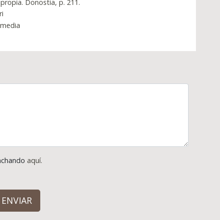
 propia. Donostia, p. 211.
ri
omedia
pinchando
aquí.
ENVIAR