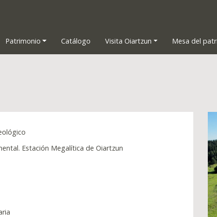
Patrimonio
Catálogo
Visita Oiartzun
Mesa del pat
eológico
ntal. Estación Megalítica de Oiartzun
aria