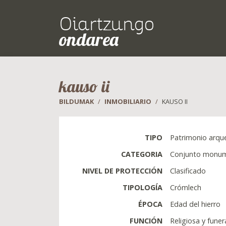
Oiartzungo
ondarea
kauso ii
BILDUMAK
INMOBILIARIO
KAUSO II
TIPO
Patrimonio arqu
CATEGORIA
Conjunto monume
NIVEL DE PROTECCIÓN
Clasificado
TIPOLOGÍA
Crómlech
ÉPOCA
Edad del hierro
FUNCIÓN
Religiosa y funer