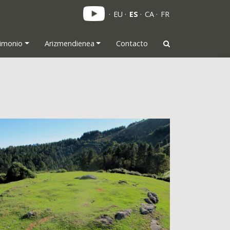
EU
ES
CA
FR
rimonio
Arizmendienea
Contacto