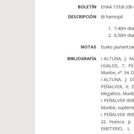
BOLETÍN
EHAA 133zk (08-
DESCRIPCIÓN
Bi harrespil.
7,40m diam
6,50m diam
NOTAS
Eusko jaurlaritza
BIBLIOGRAFÍA
ALTUNA, J; M
UGALDE, T; PEÑ
Munibe, nº. 34. 
ALTUNA, J; D
PEÑALVER, X; Z
Megalitos. Munib
PEÑALVER IRIBA
Munibe, suplement
PEÑALVER IRIBA
22. Huesca, p
EMETERIO, L (