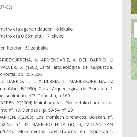
07-03)
etro eta agerian dauden 16 lekuko.
etro eta 0,65m altu. 17 lekuko.
ren fitxetan: 63 zenbakia
ARIEZKURRENA, K; ARMENDARIZ, A; DEL BARRIO, L;
ALVER, X (1982).Carta arqueológica de Guipuzcoa.
Donostia, pp. 205-206.
EL BARRIO, L; ETXEBERRIA, F; MARIEZKURRENA, K;
umalabe, F(1990) Carta Arqueologica de Gipuzkoa. 1
e, suplmento nº7. Donostia, nº169.
RREN, X(2004) Mairubaratzak. Pirinioetako harrespilak.
o nº. 19. Donostia, p. 53-54, nº. 29.
RREN, X(2005). Los crómlech pirenaicos. Bolskan, nº.
. 52-53, nº. 32. BARRERO HIDALGO, B; MILLÁN SAN
2014). Monumentos prehistóricos en Gipuzkoa-1.