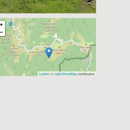
+
−
Leaflet
| ©
OpenStreetMap
contributors